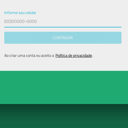
Agendar exame
Informe seu celular
Odonto
CONTINUAR
Ao criar uma conta eu aceito a
Política de privacidade
.
Reagendamento e atendimentos
Deixe seu comentário